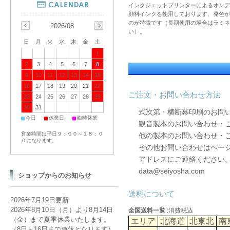
インクジェットプリンターによるオンデ
顔料インクを使用しております、発色が
のが特徴です（長期使用の場合はラミネ
2026/08
い）。
日
月
火
水
木
金
土
1
2
3
4
5
6
7
8
9
10
11
12
13
14
15
16
17
18
19
20
21
22
ご注文・お問い合わせ方法
23
24
25
26
27
28
29
30
31
式次第・横断幕印刷のお問
■
■
■
今日
休業日
臨時休業
観音製本のお問い合わせ・
営業時間は平日９：００～１８：０
他の製本のお問い合わせ・
０になります。
その他お問い合わせはペー
アドレスにご連絡ください
data@seiyosha.com
ショップからのお知らせ
送料について
2026年7月19日更新
2026年8月10日（月）より8月14日
全国送料一覧
:消費税込
（金）まで夏季休業いたします。
エリア
北海道
北東北
南
（8日～16日まで連休となります）