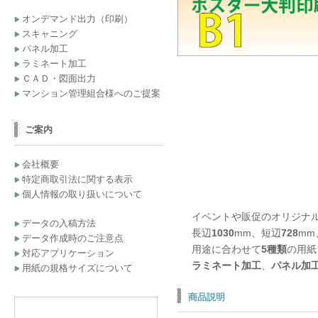
オンデマンド出力（印刷）
スキャニング
パネル加工
ラミネート加工
ＣＡＤ・図面出力
マンション管理組合様へのご提案
ご案内
会社概要
特定商取引法に関する表示
個人情報の取り扱いについて
イベントや販促のオリジナ
データの入稿方法
長辺
1030
mm、短辺
728
mm
データ作成時のご注意点
用途に合わせて
5種類
の用紙
対応アプリケーション
ラミネート加工
、
パネル加
用紙の規格サイズについて
商品説明