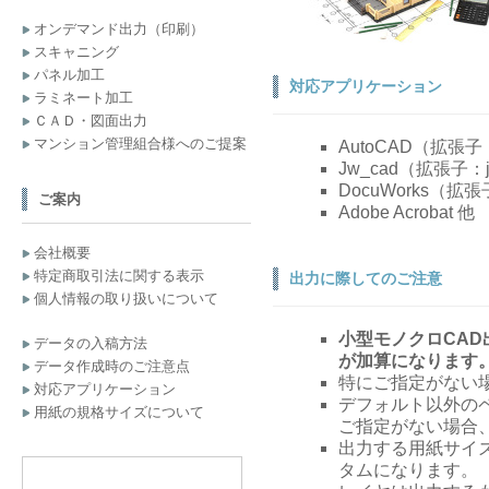
オンデマンド出力（印刷）
スキャニング
パネル加工
対応アプリケーション
ラミネート加工
ＣＡＤ・図面出力
マンション管理組合様へのご提案
AutoCAD（拡張子：d
Jw_cad（拡張子：jw
DocuWorks（拡
ご案内
Adobe Acrobat
会社概要
特定商取引法に関する表示
出力に際してのご注意
個人情報の取り扱いについて
小型モノクロCAD
データの入稿方法
が加算になります
データ作成時のご注意点
特にご指定がない場
対応アプリケーション
デフォルト以外のペ
用紙の規格サイズについて
ご指定がない場合、mo
出力する用紙サイ
タムになります。