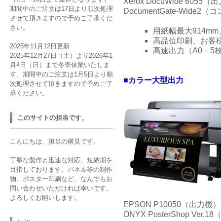
Xerox DocuWide 6055
期間中のご注文は17日より順次処理
DocumentGate-Wide
させて頂きますので予めご了承くだ
さい。
用紙幅最大914m
高品位印刷、お客
2025年11月12日更新
高速出力（A0－5
2025年12月27日（土）より2026年1
月4日（日）まで冬季休業いたしま
す。期間中のご注文は1月5日より順
■カラー大型出力
次処理させて頂きますので予めご了
承ください。
このサイトの担当です。
こんにちは、担当の横見です。
丁寧な製作と迅速な対応、短納期を
目指しております。パネル等の制作
物、ポスター印刷など、なんでもお
問い合わせいただければ幸いです。
よろしくお願いします。
EPSON P10050（出力機）
ONYX PosterShop Ver