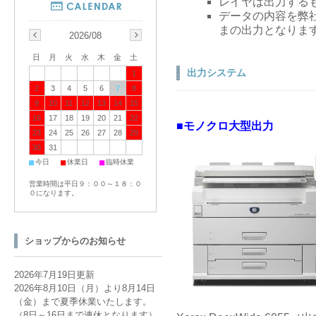
レイヤは出力する
データの内容を弊
まの出力となりま
2026/08
日
月
火
水
木
金
土
出力システム
1
2
3
4
5
6
7
8
9
10
11
12
13
14
15
16
17
18
19
20
21
22
■モノクロ大型出力
23
24
25
26
27
28
29
30
31
■
■
■
今日
休業日
臨時休業
営業時間は平日９：００～１８：０
０になります。
ショップからのお知らせ
2026年7月19日更新
2026年8月10日（月）より8月14日
（金）まで夏季休業いたします。
（8日～16日まで連休となります）