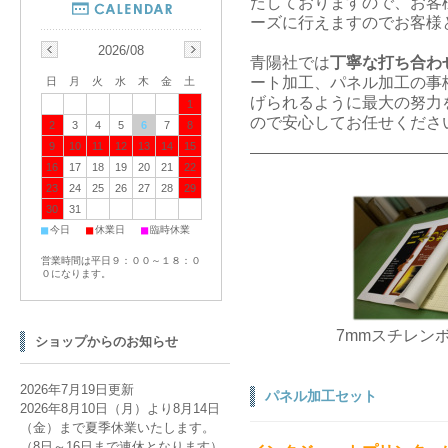
たしておりますので、お客
ーズに行えますのでお客様
2026/08
青陽社では
丁寧な打ち合わ
ート加工、パネル加工の事
日
月
火
水
木
金
土
げられるように最大の努力
1
ので安心してお任せくださ
2
3
4
5
6
7
8
9
10
11
12
13
14
15
16
17
18
19
20
21
22
23
24
25
26
27
28
29
30
31
■
■
■
今日
休業日
臨時休業
営業時間は平日９：００～１８：０
０になります。
7mmスチレン
ショップからのお知らせ
2026年7月19日更新
パネル加工セット
2026年8月10日（月）より8月14日
（金）まで夏季休業いたします。
（8日～16日まで連休となります）