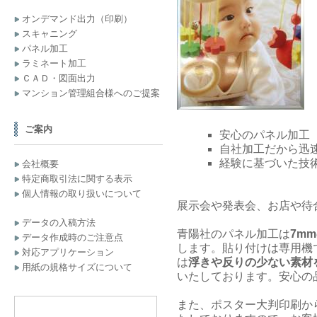
オンデマンド出力（印刷）
スキャニング
パネル加工
ラミネート加工
ＣＡＤ・図面出力
マンション管理組合様へのご提案
ご案内
安心のパネル加工
自社加工だから迅
経験に基づいた技
会社概要
特定商取引法に関する表示
個人情報の取り扱いについて
展示会や発表会、お店や待
データの入稿方法
青陽社のパネル加工は
7m
データ作成時のご注意点
します。貼り付けは専用機
対応アプリケーション
は
浮きや反りの少ない素材
用紙の規格サイズについて
いたしております。安心の
また、ポスター大判印刷か