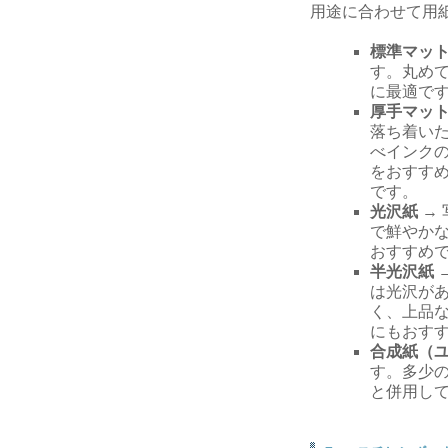
用途に合わせて用
標準マッ
す。丸め
に最適で
厚手マッ
落ち着い
べインク
をおすす
です。
光沢紙
→
で鮮やか
おすすめ
半光沢紙
は光沢が
く、上品
にもおす
合成紙（
す。多少
と併用し