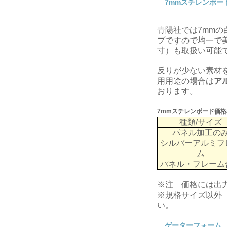
7mmスチレンボー
青陽社では7mm
プですので均一で
寸）も取扱い可能
反りが少ない素材
用用途の場合は
ア
おります。
7mmスチレンボード価格
種類/サイズ
パネル加工の
シルバーアルミフ
ム
パネル・フレーム
※注 価格には出
※規格サイズ以外
い。
ゲーターフォーム